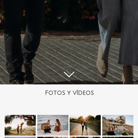
Fotos y vídeos