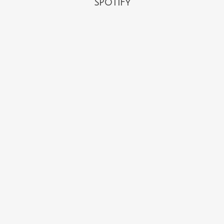
SPOTIFY