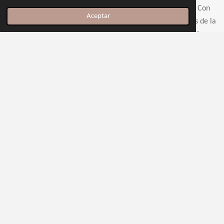
músicas del mundo afines. Con
Aceptar
la colaboración de músicos de la
talla de Fetén Fetén, Jose Vera,
Martín Bruhn o Josete Ordóñez.
Ver detalles
Añadir al carrito
Canal de Youtube